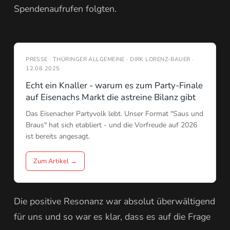
Spendenaufrufen folgten.
PRESSE · THÜRINGER ALLGEMEINE · DIRK LORENZ-BAUER ·
12.08.2025
Echt ein Knaller - warum es zum Party-Finale
auf Eisenachs Markt die astreine Bilanz gibt
Das Eisenacher Partyvolk lebt. Unser Format "Saus und
Braus" hat sich etabliert - und die Vorfreude auf 2026
ist bereits angesagt.
Zum Artikel →
Die positive Resonanz war absolut überwältigend
für uns und so war es klar, dass es auf die Frage